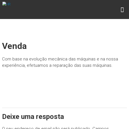
Skip
HR
to
Serviços Manutenção Industrial
content
Venda
Com base na evolução mecânica das máquinas e na nossa
experiência, efetuamos a reparação das suas máquinas.
EQUIPAMENTOS
Deixe uma resposta
O seu endereço de email não será publicado.
Campos